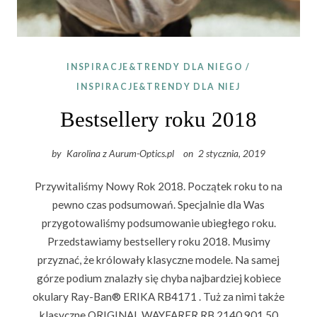
INSPIRACJE&TRENDY DLA NIEGO
/
INSPIRACJE&TRENDY DLA NIEJ
Bestsellery roku 2018
by
Karolina z Aurum-Optics.pl
on
2 stycznia, 2019
Przywitaliśmy Nowy Rok 2018. Początek roku to na
pewno czas podsumowań. Specjalnie dla Was
przygotowaliśmy podsumowanie ubiegłego roku.
Przedstawiamy bestsellery roku 2018. Musimy
przyznać, że królowały klasyczne modele. Na samej
górze podium znalazły się chyba najbardziej kobiece
okulary Ray-Ban® ERIKA RB4171 . Tuż za nimi także
klasyczne ORIGINAL WAYFARER RB 2140 901 50