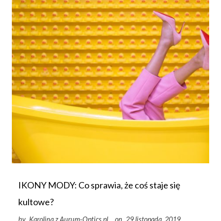
IKONY MODY: Co sprawia, że ​​coś staje się
kultowe?
by
Karolina z Aurum-Optics.pl
on
29 listopada, 2019